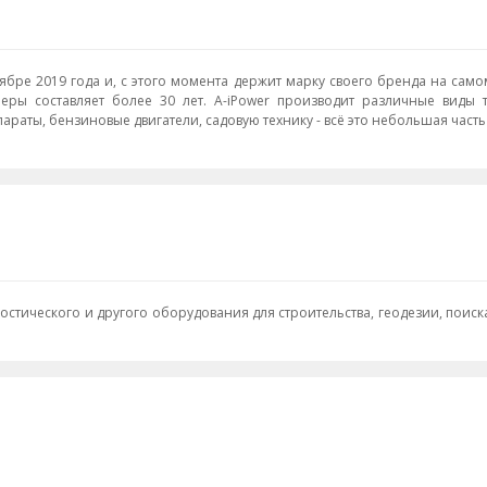
ябре 2019 года и, с этого момента держит марку своего бренда на само
ы составляет более 30 лет. A-iPower производит различные виды те
араты, бензиновые двигатели, садовую технику - всё это небольшая час
гностического и другого оборудования для строительства, геодезии, по