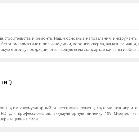
рументы для работы с керамогранитом, шлифовальные машины
ном, алмазные и пильные диски, коронки, сверла, алмазные чаши, аксессуары к ни
окую матрицу продукции, отвечающую всем стандартам качества и обесп
ти")
изводим аккумуляторный и электроинструмент, садовую технику и оснасткау
HD для профессионалов, аккумуляторную линейку 18V M-series, каче
меры и цепные пилы.