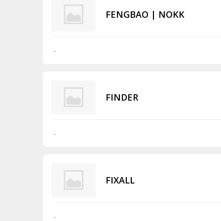
FENGBAO | NOKK
-
FINDER
-
FIXALL
-