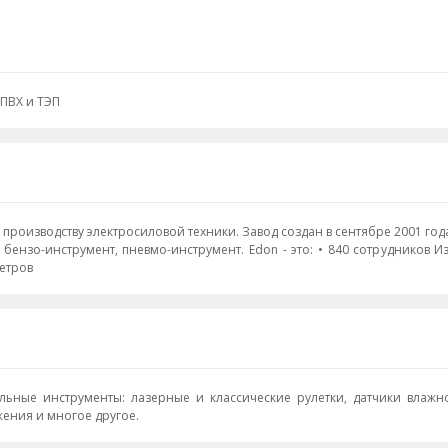
 ПВХ и ТЭП
 • 840 сотрудников Из них 66 Технологов • 74 запатентованных технологий •
атных метров
ьные инструменты: лазерные и классические рулетки, датчики влажно
ения и многое другое.