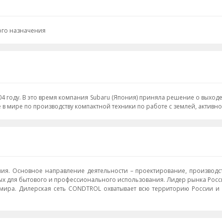
ого назначения
году. В это время компания Subaru (Япония) приняла решение о выходе
мире по производству компактной техники по работе с землей, активно
. Основное направление деятельности – проектирование, производст
ессионального использования. Лидер рынка России в категории 'лазерные дальномеры'. Компания и
х мира. Дилерская сеть CONDTROL охватывает всю территорию России 