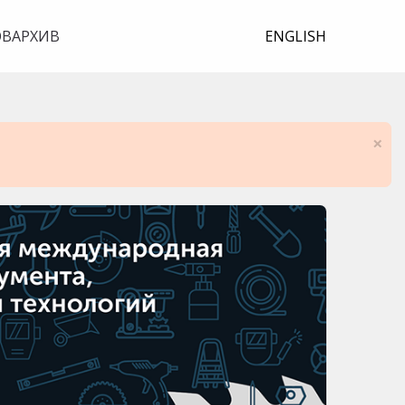
ОВ
АРХИВ
ENGLISH
×