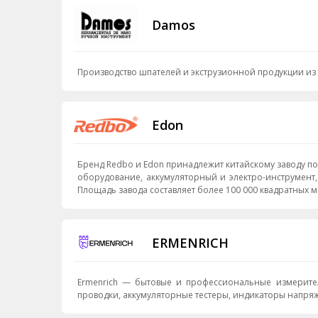
Damos
Производство шпателей и экструзионной продукции из
Edon
Бренд Redbo и Edon принадлежит китайскому заводу по производству электросиловой техники. Завод создан в сентябре 2001 года. Ассортимент производства включала в себя: сварочное
оборудование, аккумуляторный и электро-инструмент, бензо-инструмент, пневмо-инструмент. Edon - это:
Площадь завода составляет более 100 000 квадр
ERMENRICH
Ermenrich — бытовые и профессиональные измерител
проводки, аккумуляторные тестеры, индикаторы напряж