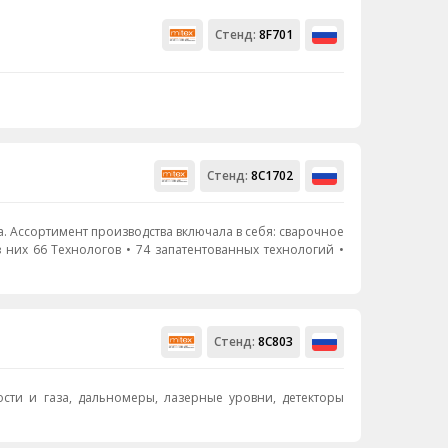
Стенд:
8F701
Стенд:
8С1702
Стенд:
8C803
сти и газа, дальномеры, лазерные уровни, детекторы